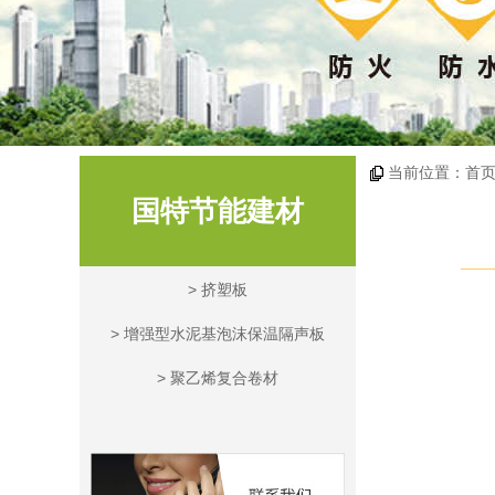
当前位置：
首
国特节能建材
>
挤塑板
>
增强型水泥基泡沫保温隔声板
>
聚乙烯复合卷材